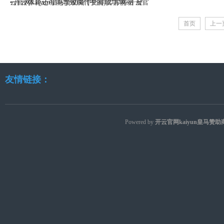
云官网kaiyun皇马赞助商 (中国)官方网站 登
开云体育还可能导致腐竹变得软塌塌-开云官
•
(中国)官方网站
网kaiyun皇马赞助商 (中国)官方网站 登录入口
首页
上一
友情链接：
Powered by
开云官网kaiyun皇马赞助