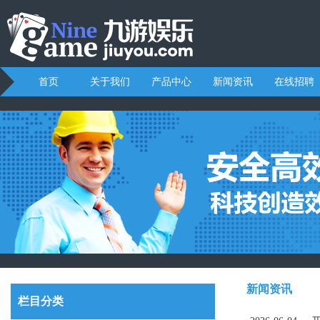
首页
关于我们
产品中心
新闻资讯
在线招聘
新闻资讯
栏目分类