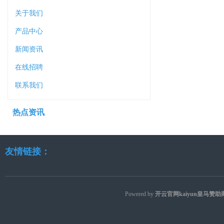
关于我们
产品中心
新闻资讯
在线招聘
联系我们
热点资讯
友情链接：
Powered by
开云官网kaiyun皇马赞助