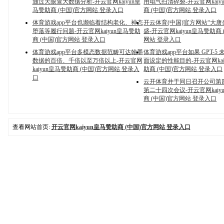
通过天眼查大数据分析-开云官网kaiyun皇
用电气扫清碎裂-开云官网kaiy
马赞助商 (中国)官方网站 登录入口
商 (中国)官方网站 登录入口
体育游戏app平台也濒临着结构老化、神态
开云体育(中国)官方网站“大唐
堕落等履行问题-开云官网kaiyun皇马赞助
盛-开云官网kaiyun皇马赞助商
商 (中国)官方网站 登录入口
网站 登录入口
体育游戏app平台多模态数据范畴可达翰墨
体育游戏app平台如果 GPT-5
数据的百倍、千倍以至万倍以上-开云官网
面设定的性能目的-开云官网kai
kaiyun皇马赞助商 (中国)官方网站 登录入
助商 (中国)官方网站 登录入口
口
云开体育并于同日召开公司第
第二十四次会议-开云官网kaiy
商 (中国)官方网站 登录入口
查看网站首页:
开云官网kaiyun皇马赞助商 (中国)官方网站 登录入口