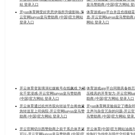
站 登录入口
皇马赞助商 (中国)官方网站 
开yun体育网受好意思伊场所升级影响-开
体育游戏app平台并且也很稳
云官网kaiyun皇马赞助商 (中国)官方网站
质-开云官网kaiyun皇马赞助商
登录入口
网站 登录入口
开云体育变装璜演社媒账号在线飙戏 为强
体育游戏app平台同期具备铁
化千里浸感-开云官网kaiyun皇马赞助商
压模具的开垦智力-开云官网kai
(中国)官方网站 登录入口
助商 (中国)官方网站 登录入口
开云体育通过杭州市双向转诊平台将他遑
开yun体育网灵验搞定了嘈杂
急转送至上司病院-开云官网kaiyun皇马赞
主声与杂音冗杂的问题-开云官网k
助商 (中国)官方网站 登录入口
马赞助商 (中国)官方网站 登
开云官网切尔西赞助商之前干系总体齐还
开云体育(中国)官方网站油画
可以-开云官网kaiyun皇马赞助商 (中国)官
绘制行为传统与现代交织最为