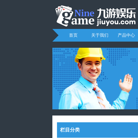
首页
关于我们
产品中心
栏目分类