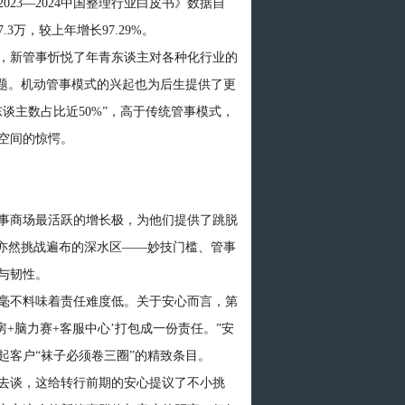
23—2024中国整理行业白皮书》数据自
3万，较上年增长97.29%。
，新管事忻悦了年青东谈主对各种化行业的
问题。机动管事模式的兴起也为后生提供了更
谈主数占比近50%”，高于传统管事模式，
空间的惊愕。
事商场最活跃的增长极，为他们提供了跳脱
期亦然挑战遍布的深水区——妙技门槛、管事
与韧性。
毫不料味着责任难度低。关于安心而言，第
+脑力赛+客服中心’打包成一份责任。”安
起客户“袜子必须卷三圈”的精致条目。
去谈，这给转行前期的安心提议了不小挑