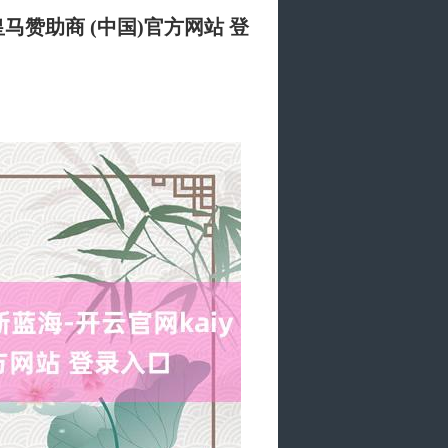
皇马赞助商 (中国)官方网站 登