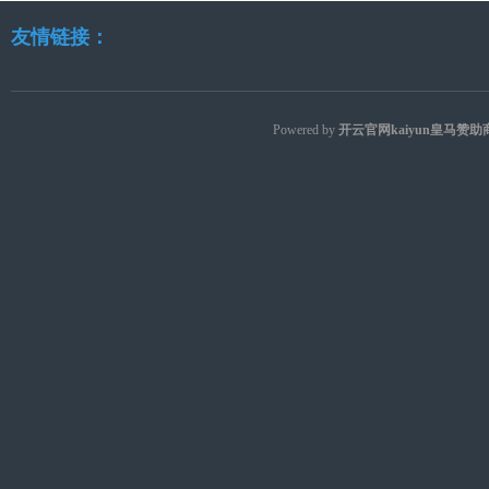
友情链接：
Powered by
开云官网kaiyun皇马赞助