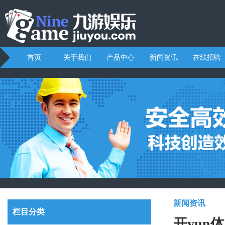
首页
关于我们
产品中心
新闻资讯
在线招聘
新闻资讯
栏目分类
开yun体