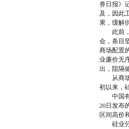
券日报》
及，因此
果，缓解
此前，工
会，条目
商场配置
业廉价无
出，阻隔
从商场层
初以来，
中国有色
20日发
区间高价
硅业分会