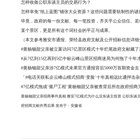
怎样收敛公职东谈主员的交易行为？
怎样幸免“纸上蓝图”铺张大众资源？这些问题需要轨制性的谜
毕竟，政府的每一份文献、每一笔投资，齐关乎公众信任。若
某个景区，更是所有这个词社会的平正与成果。
（本文参考雅安市通报、荥经县政府文献及公开招标信息详细
#黄杨钿甜父亲被立案访问7亿景区模式十年烂尾政府文献藏了
#从7亿到15亿再到5亿中标云峰山景区招商迷局为何拖了十年
#黄杨钿甜父亲涉7亿模式未果官方通报背后5000万首期资金去
「#电话关联私企云峰山模式招商‘变脸’十年真相远比通抨击杂
#7亿模式拖成‘僵尸工程’黄杨钿甜父亲被查背后所在政府招
黄杨钿甜父亲招商事件真相 雅安7亿模式为什么没东谈主投资 公职东谈主
府招商文献作秀后果 发布于：安徽省