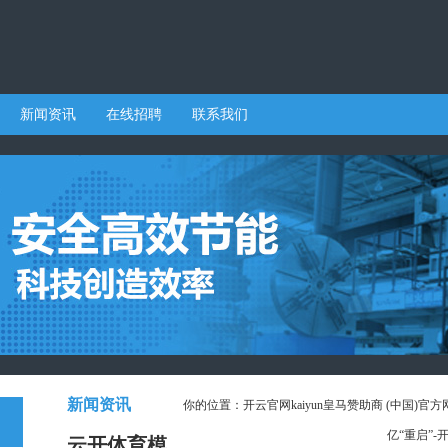
新闻资讯
在线招聘
联系我们
新闻资讯
你的位置：
开云官网kaiyun皇马赞助商 (中国)官
亿“重启”-
云开体育模