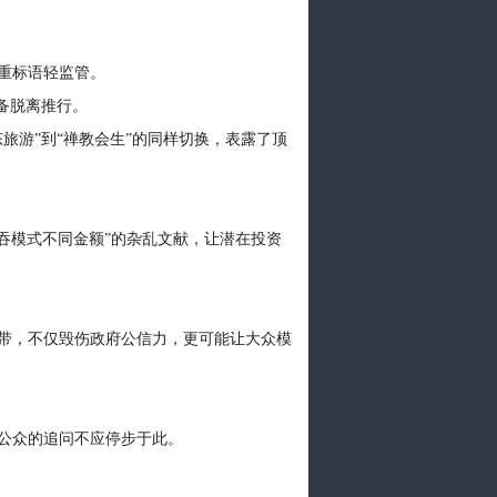
重标语轻监管。
备脱离推行。
旅游”到“禅教会生”的同样切换，表露了顶
“并吞模式不同金额”的杂乱文献，让潜在投资
带，不仅毁伤政府公信力，更可能让大众模
公众的追问不应停步于此。