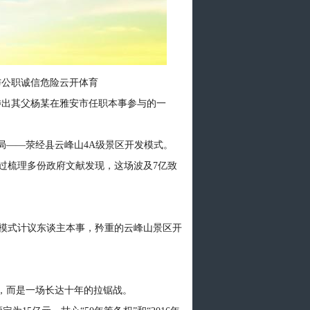
与公职诚信危险云开体育
牵涉出其父杨某在雅安市任职本事参与的一
局——荥经县云峰山4A级景区开发模式。
过梳理多份政府文献发现，这场波及7亿致
招商模式计议东谈主本事，矜重的云峰山景区开
合，而是一场长达十年的拉锯战。