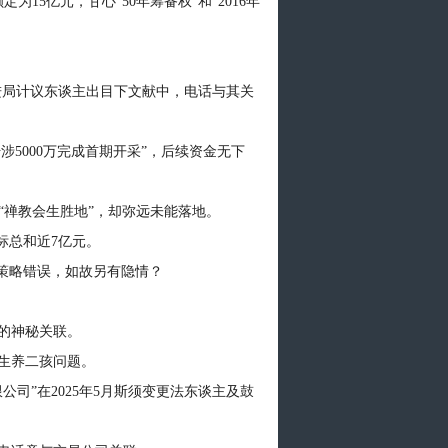
15亿元，甘心“50年筹备权”和“2016年
促进局计议东谈主出目下文献中，电话与其关
干涉5000万完成首期开采”，后续资金无下
“禅教会生胜地”，却弥远未能落地。
标总和近7亿元。
策略错误，如故另有隐情？
的神秘关联。
生养二孩问题。
司”在2025年5月斯须变更法东谈主及鼓