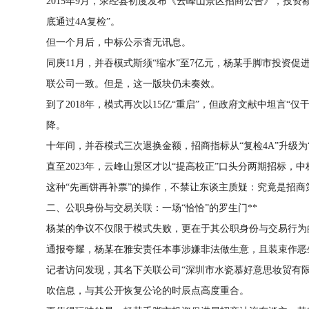
2015年9月，荥经县初度发布《云峰山景区招商公告》，投资额定为
底通过4A复检”。
但一个月后，中标公示杳无讯息。
同庚11月，并吞模式斯须“缩水”至7亿元，杨某手脚市投资
联公司一致。但是，这一版块仍未奏效。
到了2018年，模式再次以15亿“重启”，但政府文献中坦言“仅
降。
十年间，并吞模式三次退换金额，招商指标从“复检4A”升级为
直至2023年，云峰山景区才以“提高校正”口头分两期招标，中
这种“先画饼再补票”的操作，不禁让东谈主质疑：究竟是招商
二、公职身份与交易关联：一场“恰恰”的罗生门**
杨某的争议不仅限于模式失败，更在于其公职身份与交易行为
通报夸耀，杨某在雅安责任本事涉嫌非法做生意，且装束作恶
记者访问发现，其名下关联公司“深圳市水瓷慕好意思妆贸有限公
吹信息，与其公开恢复公论的时辰点高度重合。