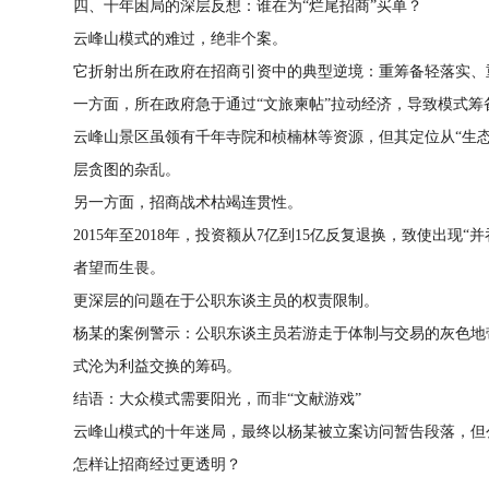
四、十年困局的深层反想：谁在为“烂尾招商”买单？
云峰山模式的难过，绝非个案。
它折射出所在政府在招商引资中的典型逆境：重筹备轻落实、
一方面，所在政府急于通过“文旅柬帖”拉动经济，导致模式筹
云峰山景区虽领有千年寺院和桢楠林等资源，但其定位从“生态
层贪图的杂乱。
另一方面，招商战术枯竭连贯性。
2015年至2018年，投资额从7亿到15亿反复退换，致使出现
者望而生畏。
更深层的问题在于公职东谈主员的权责限制。
杨某的案例警示：公职东谈主员若游走于体制与交易的灰色地
式沦为利益交换的筹码。
结语：大众模式需要阳光，而非“文献游戏”
云峰山模式的十年迷局，最终以杨某被立案访问暂告段落，但
怎样让招商经过更透明？