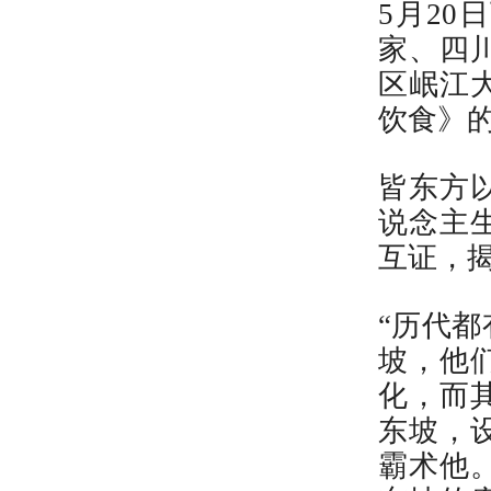
5月2
家、四
区岷江
饮食》
皆东方
说念主
互证，
“历代
坡，他
化，而
东坡，
霸术他