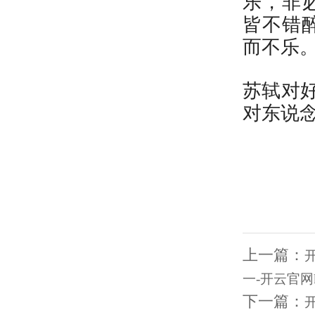
乐，非必
皆不错
而不乐。
苏轼对
对东说
上一篇：
一-开云官网
下一篇：