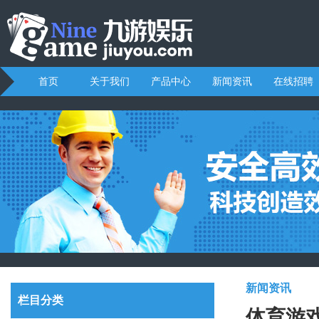
首页
关于我们
产品中心
新闻资讯
在线招聘
新闻资讯
栏目分类
体育游