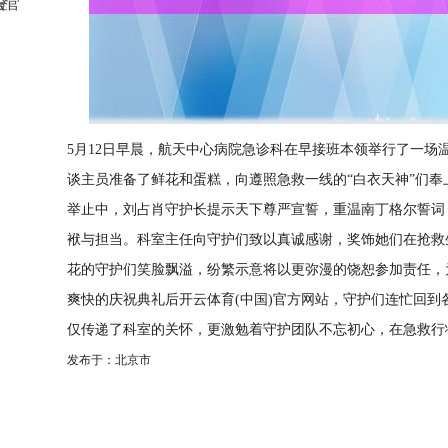
登
云官
录入口
5月12日早晨，航天中心病院急诊科在早接班本领举行了一场
谈主员准备了鲜花和蛋糕，向遵照急救一线的“白衣天神”们奉
举止中，刘占肖守护长提示天下尊严宣誓，重温南丁格尔誓词
袱与担当。科室主任向守护们致以真诚感谢，奖饰她们在抢救
花的守护们笑脸飘溢，纷繁示意将以更弥漫的饶恕参加责任，
爽快的庆祝典礼后开云体育(中国)官方网站，守护们连忙回
仅传递了科室的关怀，更激勉着守护团队不忘初心，在急救行
发布于：北京市