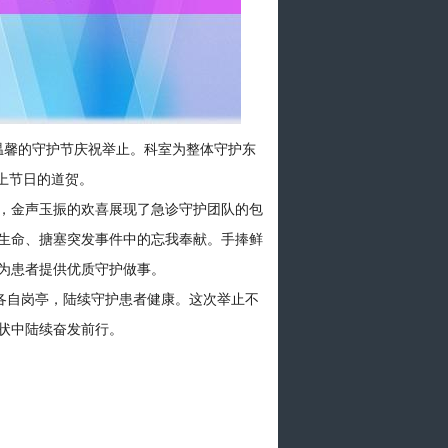
温馨的守护节庆祝举止。科室为整体守护东
上节日的道贺。
，金声玉振的欢喜展现了急诊守护团队的包
生命、搪塞突发事件中的忘我奉献。手捧鲜
为患者提供优质守护做事。
到各自岗亭，陆续守护患者健康。这次举止不
状中陆续奋发前行。