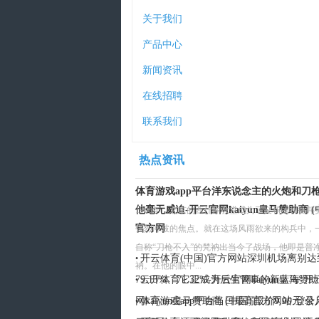
关于我们
产品中心
新闻资讯
在线招聘
联系我们
热点资讯
体育游戏app平台洋东说念主的火炮和刀
他毫无威迫-开云官网kaiyun皇马赞助商 (
1900年，北京的西什库教堂成为了义和团和番邦
官方网
强烈冲破的焦点。就在这场风雨欲来的构兵中，
自称“刀枪不入”的梵衲出当今了战场，他即是普
开云体育(中国)官方网站深圳机场离别达
•
衲。在他的眼中...
79.13%、71.32%-开云官网kaiyun皇马赞
云开体育它正成为后生管事的新蓝海-开
•
网kaiyun皇马赞助商 (中国)官方网站 登
体育游戏app平台当日最高报价9.00元/公
•