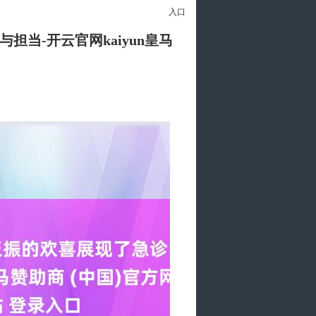
入口
当-开云官网kaiyun皇马