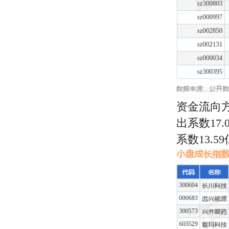
资金流向方
出系数17
系数13.