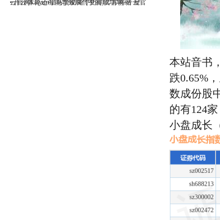
云官网kaiyun皇马赞助商 (中国)官方网站 登
开云体育还可能导致腐竹变得软塌塌-开云官
•
网kaiyun皇马赞助商 (中国)官方网站 登录入口
本站音书，4
跌0.65%
数成份股中
的有124
小盘成长（