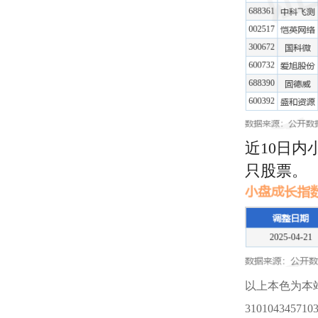
近10日内
只股票。
以上本色为本
310104345