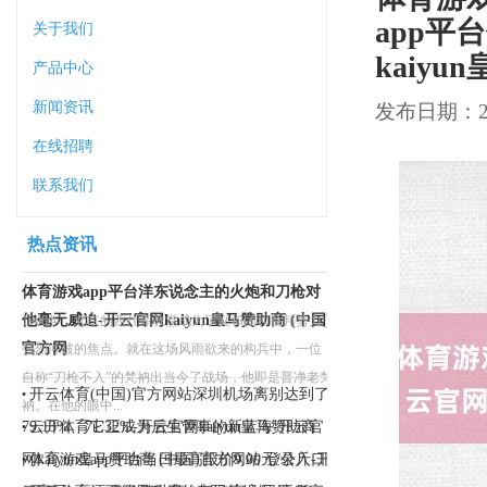
app平
关于我们
kaiy
产品中心
新闻资讯
发布日期：202
在线招聘
联系我们
热点资讯
体育游戏app平台洋东说念主的火炮和刀枪对
他毫无威迫-开云官网kaiyun皇马赞助商 (中国)
1900年，北京的西什库教堂成为了义和团和番邦势力
官方网
强烈冲破的焦点。就在这场风雨欲来的构兵中，一位
自称“刀枪不入”的梵衲出当今了战场，他即是普净老梵
开云体育(中国)官方网站深圳机场离别达到了
•
衲。在他的眼中...
79.13%、71.32%-开云官网kaiyun皇马赞助商
云开体育它正成为后生管事的新蓝海-开云官
•
网kaiyun皇马赞助商 (中国)官方网站 登录入口
体育游戏app平台当日最高报价9.00元/公斤-开
•