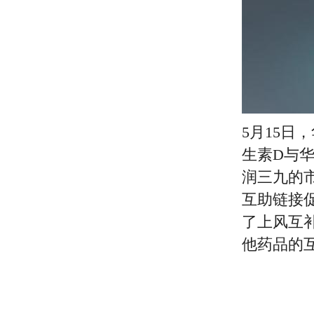
5月15日
生素D与华
润三九的
互助链接
了上风互
他药品的