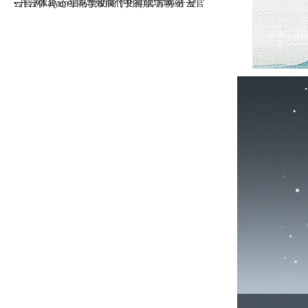
云官网kaiyun皇马赞助商 (中国)官方网站 登
开云体育还可能导致腐竹变得软塌塌-开云官
•
网kaiyun皇马赞助商 (中国)官方网站 登录入口