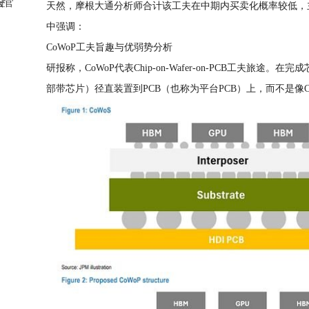
登
云官
天然，摩根大通分析师合计该工夫在中期内买卖化概率较低，
录入口
中强调：
CoWoP工夫旨趣与优弱势分析
研报称，CoWoP代表Chip-on-Wafer-on-PCB工夫旅途
部带芯片）径直装置到PCB（也称为平台PCB）上，而不是像C