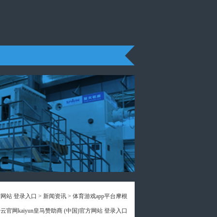
官方网站 登录入口
>
新闻资讯
> 体育游戏app平台摩根
网kaiyun皇马赞助商 (中国)官方网站 登录入口