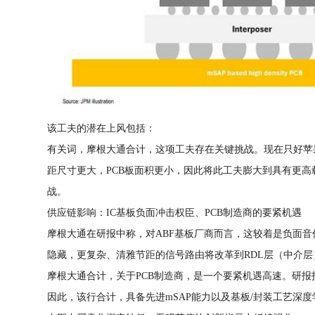
该工夫的潜在上风包括：
有关词，摩根大通合计，这项工夫存在关键挑战。现在只好苹果公
距尺寸更大，PCB板面积更小，因此将此工夫膨大到具有更高
战。
供应链影响：IC基板负面冲击权臣、PCB制造商的要紧机遇
摩根大通在研报中称，对ABF基板厂商而言，这较着是负面
隐藏，更复杂、清雅节距的信号路由将改革到RDL层（中介层
摩根大通合计，关于PCB制造商，是一个要紧机遇高速。研报
因此，该行合计，具备先进mSAP能力以及基板/封装工艺深