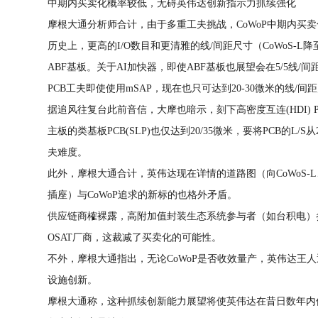
中期内买卖化概率较低，无碍英伟达创新指示力抓续强化
摩根大通分析师合计，由于多重工夫挑战，CoWoP中期内买
历史上，更高的I/O数目和更清雅的线/间距尺寸（CoWoS-L降至
ABF基板。关于AI加快器，即使ABF基板也展望会在5/5线/
PCB工夫即使使用mSAP，现在也只可达到20-30微米的线
据追风往复台此前音信，大摩也暗示，刻下高密度互连(HDI) PCB的
主板的类基板PCB(SLP)也仅达到20/35微米，要将PCB的L/S
夫难度。
此外，摩根大通合计，英伟达现在详情的道路图（向CoWoS-L、CoPo
插座）与CoWoP追求的新标的也格外矛盾。
供应链商榷裸露，高附加值封装生态系统参与者（如台积电）
OSAT厂商，这裁减了买卖化的可能性。
不外，摩根大通指出，无论CoWoP是否收效量产，英伟达王
设施创新。
摩根大通称，这种抓续创新能力展望将使英伟达在昔日数年内保