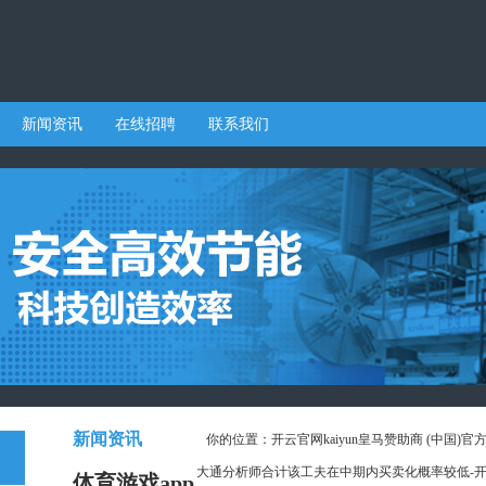
新闻资讯
在线招聘
联系我们
新闻资讯
你的位置：
开云官网kaiyun皇马赞助商 (中国)
大通分析师合计该工夫在中期内买卖化概率较低-开云官
体育游戏app